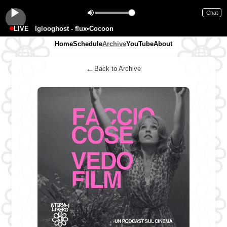
Chat
LIVE
Iglooghost - flux•Cocoon
Home
Schedule
Archive
YouTube
About
←
Back to Archive