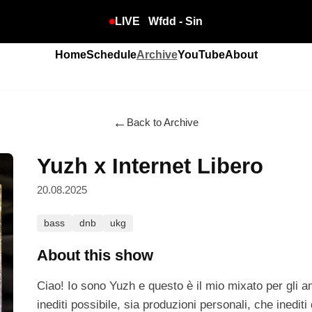
LIVE
Wfdd - Sin
Home
Schedule
Archive
YouTube
About
←
Back to Archive
Yuzh x Internet Libero
20.08.2025
bass
dnb
ukg
About this show
Ciao! Io sono Yuzh e questo è il mio mixato per gli am
inediti possibile, sia produzioni personali, che inediti