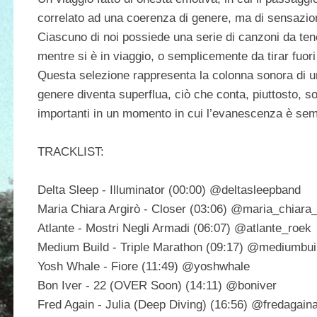
correlato ad una coerenza di genere, ma di sensazio
Ciascuno di noi possiede una serie di canzoni da tene
mentre si è in viaggio, o semplicemente da tirar fuor
Questa selezione rappresenta la colonna sonora di un 
genere diventa superflua, ciò che conta, piuttosto, s
importanti in un momento in cui l’evanescenza è se
TRACKLIST:
Delta Sleep - Illuminator (00:00) @deltasleepband
Maria Chiara Argirò - Closer (03:06) @maria_chiara_
Atlante - Mostri Negli Armadi (06:07) @atlante_roek
Medium Build - Triple Marathon (09:17) @mediumbui
Yosh Whale - Fiore (11:49) @yoshwhale
Bon Iver - 22 (OVER Soon) (14:11) @boniver
Fred Again - Julia (Deep Diving) (16:56) @fredagain