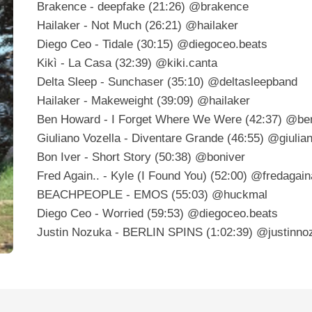
Brakence - deepfake (21:26) @brakence
Hailaker - Not Much (26:21) @hailaker
Diego Ceo - Tidale (30:15) @diegoceo.beats
Kikì - La Casa (32:39) @kiki.canta
Delta Sleep - Sunchaser (35:10) @deltasleepband
Hailaker - Makeweight (39:09) @hailaker
Ben Howard - I Forget Where We Were (42:37) @b
Giuliano Vozella - Diventare Grande (46:55) @giulia
Bon Iver - Short Story (50:38) @boniver
Fred Again.. - Kyle (I Found You) (52:00) @fredagai
BEACHPEOPLE - EMOS (55:03) @huckmal
Diego Ceo - Worried (59:53) @diegoceo.beats
Justin Nozuka - BERLIN SPINS (1:02:39) @justinno