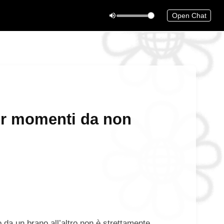
Open Chat
er momenti da non
o da un brano all’altro non è strettamente