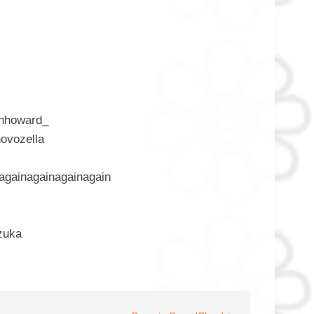
enhoward_
novozella
nagainagainagainagain
zuka