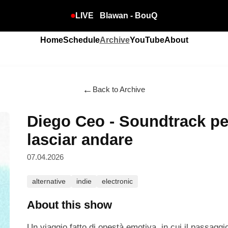
LIVE
Blawan - BouQ
Home
Schedule
Archive
YouTube
About
←
Back to Archive
Diego Ceo - Soundtrack p
lasciar andare
07.04.2026
alternative
indie
electronic
About this show
Un viaggio fatto di onestà emotiva, in cui il passaggi