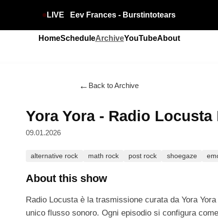
LIVE
Eev Frances - Burstintotears
Home
Schedule
Archive
YouTube
About
←
Back to Archive
Yora Yora - Radio Locusta 
09.01.2026
alternative rock
math rock
post rock
shoegaze
em
About this show
Radio Locusta è la trasmissione curata da Yora Yora 
unico flusso sonoro. Ogni episodio si configura come